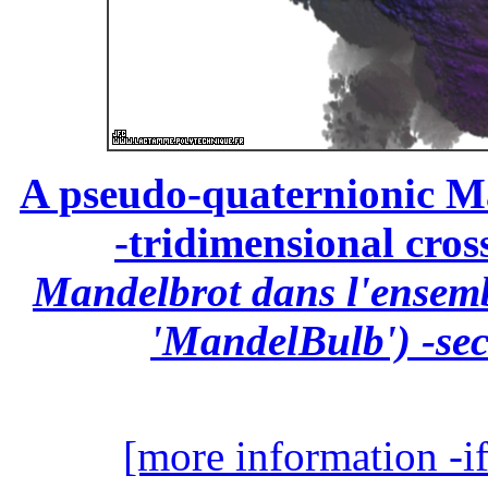
A pseudo-quaternionic Ma
-tridimensional cross
Mandelbrot dans l'ensemb
'MandelBulb') -sec
[more information -if