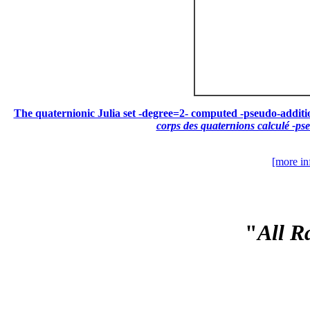
The quaternionic Julia set -degree=2- computed -pseudo-addition 
corps des quaternions calculé -pse
[more in
"
All R