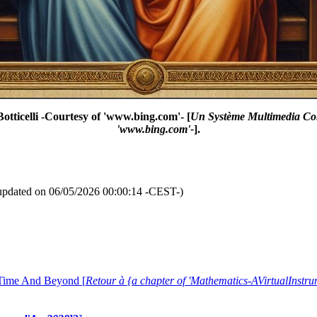
otticelli -Courtesy of 'www.bing.com'- [
Un Système Multimedia Conv
'www.bing.com'-
].
updated on 06/05/2026 00:00:14 -CEST-)
 Time And Beyond [
Retour à {a chapter of 'Mathematics-AVirtualIns