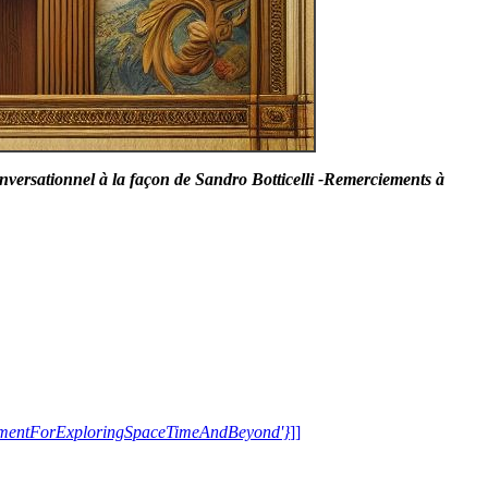
ersationnel à la façon de Sandro Botticelli -Remerciements à
trumentForExploringSpaceTimeAndBeyond'}
]]