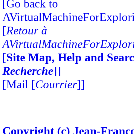
[Go back to
AVirtualMachineForExplo
[
Retour à
AVirtualMachineForExplo
[
Site Map, Help and Searc
Recherche
]
]
[Mail [
Courrier
]]
Copyright (c) Jean-Franço