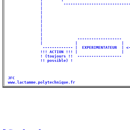
               |         -----------------------------
               |                                      
               |                                      
               |                                      
               |                                      
               |                                      
               |                                      
               |                                      
               |               -------------------    
               |              |                   |   
                ------------- |  EXPERIMENTATEUR  | <-
               !!! ACTION !!! |                   |   
               ! (toujours !!  -------------------    
               !! possible) !                         
 JFC                                                  