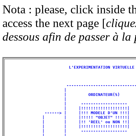
Nota : please, click inside t
access the next page [
clique
dessous afin de passer à la
                          L'EXPERIMENTATION VIRTUELLE 
                         -----------------------------
                        |                             
                        |         ORDINATEUR(S)       
                        |                             
                        |      -------------------    
                        |     |!!!!!!!!!!!!!!!!!!!|   
                ------> |     |!!! MODELE D'UN !!!|   
               |        |     |!!!!! "OBJET" !!!!!|   
               |        |     |!! 'REEL' ou NON !!|   
               |        |     |!!!!!!!!!!!!!!!!!!!|   
               |        |      -------------------    
               |        |                             