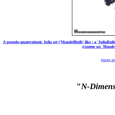
A pseudo-quaternionic Julia set ('MandelBulb' like : a 'JuliaBulb'
(comme un 'MandelBu
[more in
"
N-Dimensi