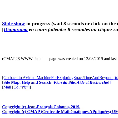
Slide show
in progress (wait 8 seconds or click on the 
[
Diaporama
en cours (attendez 8 secondes ou cliquez su
(CMAP28 WWW site : this page was created on 12/08/2019 and last 
[Go back to AVirtualMachineForExploringSpaceTimeAndBeyond [
R
[
Site Map, Help and Search [
Plan du Site, Aide et Recherche
]
]
[Mail [
Courrier
]]
Copyright (c) Jean-François Colonna, 2019.
Copyright (c) CMAP (Centre de Mathématiques APpliquées) UM