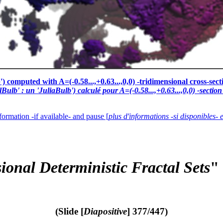
) computed with A=(-0.58...,+0.63...,0,0) -tridimensional cross-secti
lb' : un 'JuliaBulb') calculé pour A=(-0.58...,+0.63...,0,0) -section
formation -if available- and pause [
plus d'informations -si disponibles- 
onal Deterministic Fractal Sets
"
(Slide [
Diapositive
] 377/447)