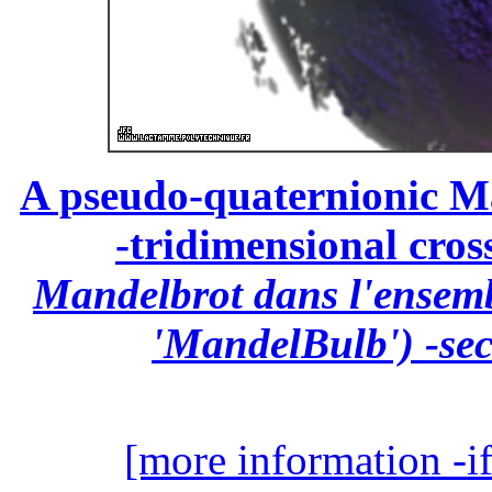
A pseudo-quaternionic Ma
-tridimensional cross
Mandelbrot dans l'ensemb
'MandelBulb') -sec
[more information -if