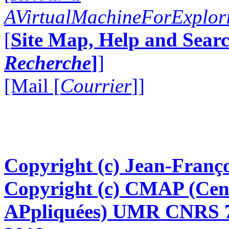
AVirtualMachineForExplo
[
Site Map, Help and Searc
Recherche
]
]
[Mail [
Courrier
]]
Copyright (c) Jean-Franço
Copyright (c) CMAP (Cen
APpliquées) UMR CNRS 76