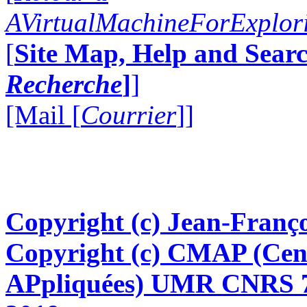
AVirtualMachineForExplo
[
Site Map, Help and Searc
Recherche
]
]
[Mail [
Courrier
]]
Copyright (c) Jean-Franço
Copyright (c) CMAP (Cen
APpliquées) UMR CNRS 76