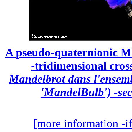
A pseudo-quaternionic Ma
-tridimensional cross
Mandelbrot dans l'ensemb
'MandelBulb') -sec
[more information -if