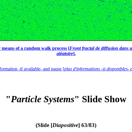
y means of a random walk process [
Front fractal de diffusion dans
aléatoire
].
formation -if available- and pause [
plus d'informations -si disponibles- 
"
Particle Systems
" Slide Show
(Slide [
Diapositive
] 63/83)