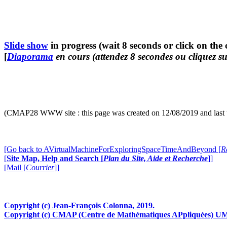
Slide show
in progress (wait 8 seconds or click on the 
[
Diaporama
en cours (attendez 8 secondes ou cliquez su
(CMAP28 WWW site : this page was created on 12/08/2019 and last 
[Go back to AVirtualMachineForExploringSpaceTimeAndBeyond [
R
[
Site Map, Help and Search [
Plan du Site, Aide et Recherche
]
]
[Mail [
Courrier
]]
Copyright (c) Jean-François Colonna, 2019.
Copyright (c) CMAP (Centre de Mathématiques APpliquées) UM