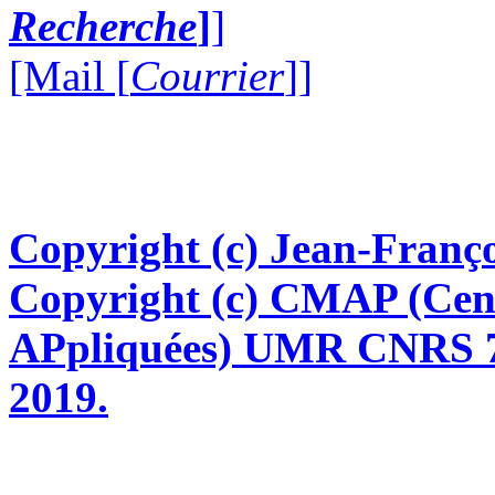
Recherche
]
]
[Mail [
Courrier
]]
Copyright (c) Jean-Franço
Copyright (c) CMAP (Cen
APpliquées) UMR CNRS 76
2019.