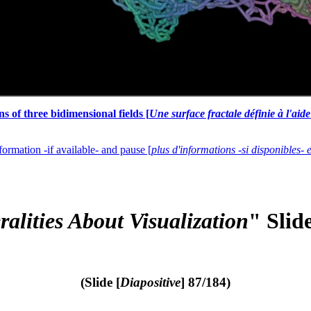
s of three bidimensional fields [
Une surface fractale définie à l'aid
formation -if available- and pause [
plus d'informations -si disponibles- 
alities About Visualization
" Slid
(Slide [
Diapositive
] 87/184)