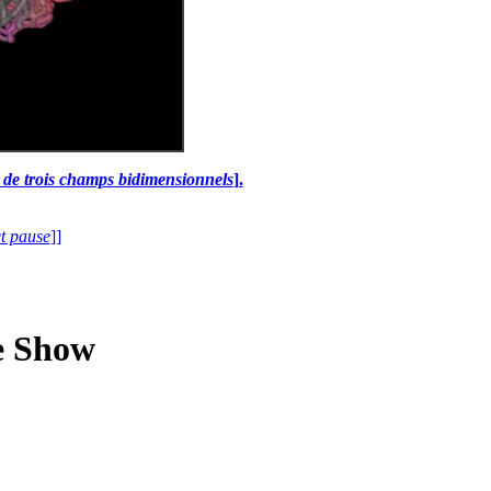
e de trois champs bidimensionnels
].
et pause
]]
e Show