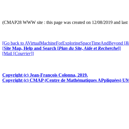
[more in
"
A