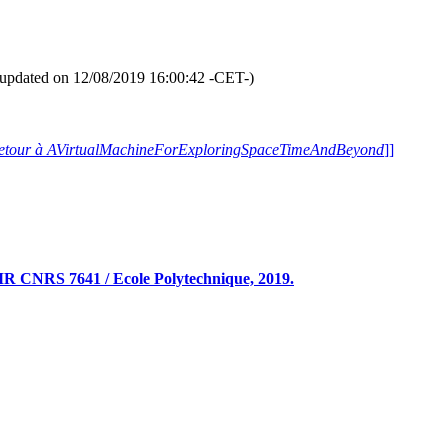
No Title 0051 [
Sans Titre 0051
].
formation -if available- and pause [
plus d'informations -si disponibles- 
ll Randomized Galleries
" Slide S
(Slide [
Diapositive
] 644/1312)