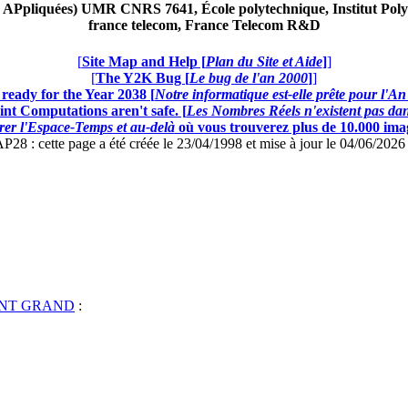
Ppliquées) UMR CNRS 7641, École polytechnique, Institut Poly
france telecom, France Telecom R&D
[
Site Map and Help [
Plan du Site et Aide
]
]
[
The Y2K Bug [
Le bug de l'an 2000
]
]
ready for the Year 2038 [
Notre informatique est-elle prête pour l'A
nt Computations aren't safe. [
Les Nombres Réels n'existent pas dans
er l'Espace-Temps et au-delà
où vous trouverez plus de 10.000 image
: cette page a été créée le 23/04/1998 et mise à jour le 04/06/202
MENT GRAND
: