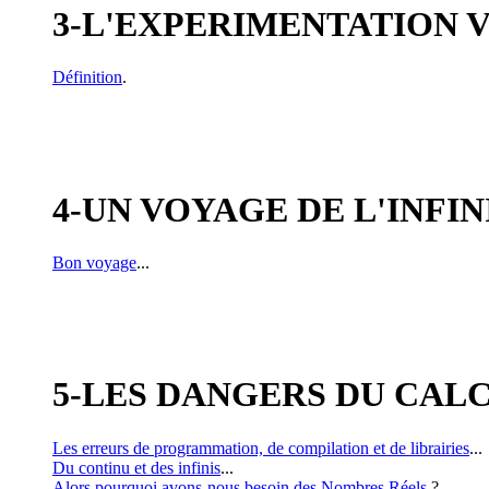
3-L'EXPERIMENTATION V
Définition
.
4-UN VOYAGE DE L'INFIN
Bon voyage
...
5-LES DANGERS DU CAL
Les erreurs de programmation, de compilation et de librairies
...
Du continu et des infinis
...
Alors pourquoi avons-nous besoin des Nombres Réels
?