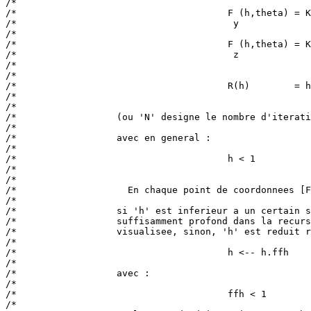
/*                                                     
/*                                      F (h,theta) = K
/*                                       y             
/*                                                     
/*                                      F (h,theta) = K
/*                                       z             
/*                                                     
/*                                                     
/*                                      R(h)        = h
/*                                                     
/*                                                     
/*                  (ou 'N' designe le nombre d'iterati
/*                                                     
/*                  avec en general :                  
/*                                                     
/*                                      h < 1          
/*                                                     
/*                                                     
/*                    En chaque point de coordonnees [F
/*                                                     
/*                  si 'h' est inferieur a un certain s
/*                  suffisamment profond dans la recurs
/*                  visualisee, sinon, 'h' est reduit r
/*                                                     
/*                                      h <-- h.ffh    
/*                                                     
/*                  avec :                             
/*                                                     
/*                                      ffh < 1        
/*                                                     