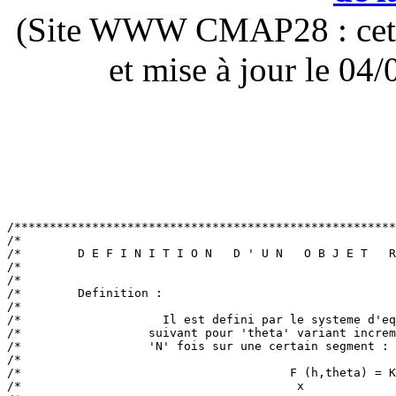
(Site WWW CMAP28 : cette 
et mise à jour le 0
/******************************************************
/*                                                     
/*        D E F I N I T I O N   D ' U N   O B J E T   R
/*                                                     
/*                                                     
/*        Definition :                                 
/*                                                     
/*                    Il est defini par le systeme d'eq
/*                  suivant pour 'theta' variant increm
/*                  'N' fois sur une certain segment : 
/*                                                     
/*                                      F (h,theta) = K
/*                                       x             