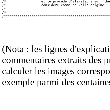
/*                  et le procede d'iterations sur 'the
/*                  considere comme nouvelle origine...
/*                                                     
/*                                                     
(Nota : les lignes d'explica
commentaires extraits des p
calculer les images corresp
exemple parmi des centaine