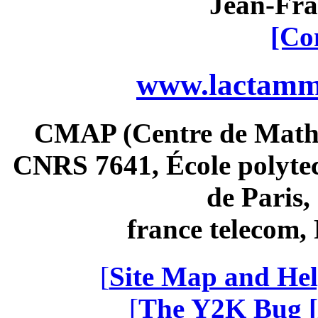
Jean-Fra
[Co
www.lactamme
CMAP (Centre de Math
CNRS 7641, École polytec
de Paris
france telecom
[
Site Map and Hel
[
The Y2K Bug [