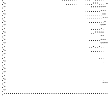
/*                               ..............***....*
/*                                  ..........********.
/*                                      ...........***.
/*                                        ..........**.
/*                                          ........***
/*                                           ........*.
/*                                            .....***.
/*                                            .....*...
/*                                            ..*****..
/*                                           ......**..
/*                                           ......***.
/*                                           ......****
/*                                           ..*..*....
/*                                            .........
/*                                              .......
/*                                                .....
/*                                                  ...
/*                                                   ..
/*                                                    .
/*                                                    .
/*                                                   ..
/*                                                  ...
/*                                                  ***
/*                                                     
/*                                                     