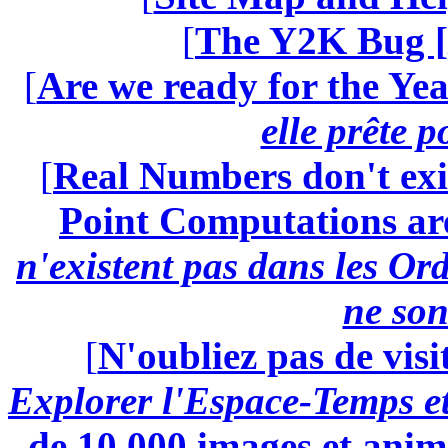
[
The Y2K Bug [
[
Are we ready for the Yea
elle prête 
[
Real Numbers don't exi
Point Computations aren
n'existent pas dans les Ord
ne son
[
N'oubliez pas de visi
Explorer l'Espace-Temps e
de 10.000 images et anima