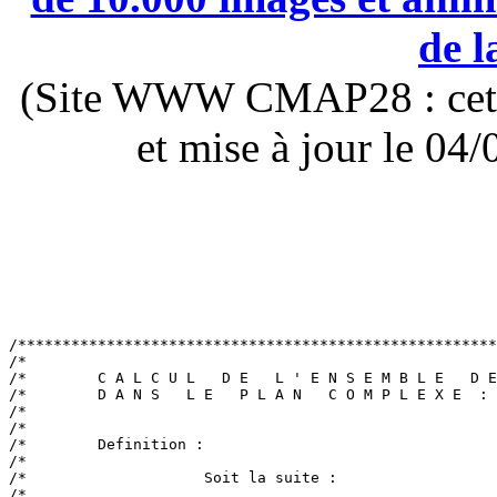
de l
(Site WWW CMAP28 : cette 
et mise à jour le 0
/******************************************************
/*                                                     
/*        C A L C U L   D E   L ' E N S E M B L E   D E
/*        D A N S   L E   P L A N   C O M P L E X E  : 
/*                                                     
/*                                                     
/*        Definition :                                 
/*                                                     
/*                    Soit la suite :                  
/*                                                     