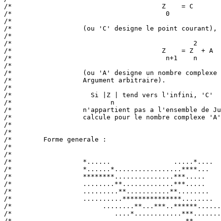
/*                                      Z    = C       
/*                                       0             
/*                                                     
/*                  (ou 'C' designe le point courant), 
/*                                                     
/*                                              2      
/*                                      Z    = Z  + A  
/*                                       n+1    n      
/*                                                     
/*                  (ou 'A' designe un nombre complexe 
/*                  Argument arbitraire).              
/*                                                     
/*                    Si |Z | tend vers l'infini, 'C'  
/*                         n                           
/*                  n'appartient pas a l'ensemble de Ju
/*                  calcule pour le nombre complexe 'A'
/*                                                     
/*                                                     
/*        Forme generale :                             
/*                                                     
/*                                                     
/*                  *......                .....*....  
/*                  *......*.................****...   
/*                  ********...............***.....    
/*                  ........**.............***.....    
/*                  .........**...........**........   
/*                  ..........***************........  
/*                       ........**...***..******......
/*                          ....*............***.......
/*                             ...............**.......