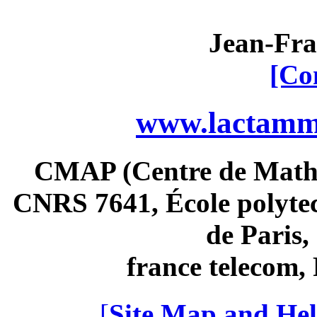
Jean-Fra
[Co
www.lactamme
CMAP (Centre de Math
CNRS 7641, École polytec
de Paris
france telecom
[
Site Map and Hel