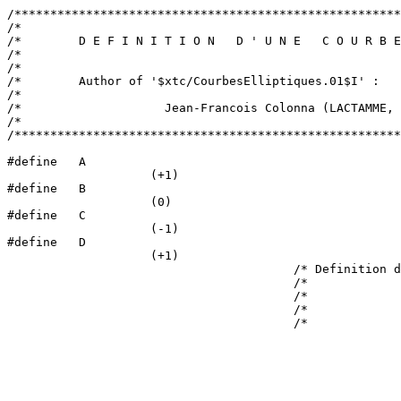
/******************************************************
/*                                                     
/*        D E F I N I T I O N   D ' U N E   C O U R B E
/*                                                     
/*                                                     
/*        Author of '$xtc/CourbesElliptiques.01$I' :   
/*                                                     
/*                    Jean-Francois Colonna (LACTAMME, 
/*                                                     
/******************************************************
#define   A                                            
                    (+1)

#define   B                                            
                    (0)

#define   C                                            
                    (-1)

#define   D                                            
                    (+1)

                                        /* Definition d
                                        /*             
                                        /*             
                                        /*             