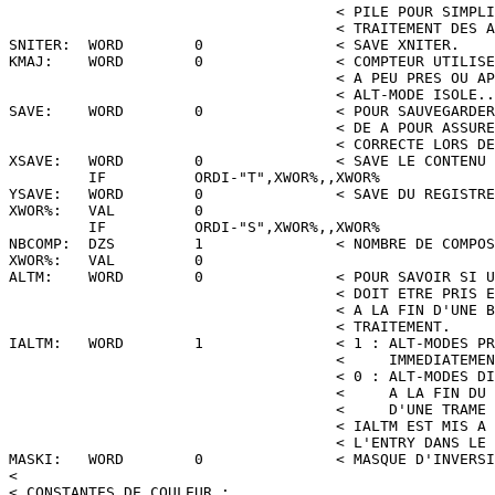
                                     < PILE POUR SIMPLI
                                     < TRAITEMENT DES A
SNITER:  WORD        0               < SAVE XNITER.

KMAJ:    WORD        0               < COMPTEUR UTILISE
                                     < A PEU PRES OU AP
                                     < ALT-MODE ISOLE..
SAVE:    WORD        0               < POUR SAUVEGARDER
                                     < DE A POUR ASSURE
                                     < CORRECTE LORS DE
XSAVE:   WORD        0               < SAVE LE CONTENU 
         IF          ORDI-"T",XWOR%,,XWOR%

YSAVE:   WORD        0               < SAVE DU REGISTRE
XWOR%:   VAL         0

         IF          ORDI-"S",XWOR%,,XWOR%

NBCOMP:  DZS         1               < NOMBRE DE COMPOS
XWOR%:   VAL         0

ALTM:    WORD        0               < POUR SAVOIR SI U
                                     < DOIT ETRE PRIS E
                                     < A LA FIN D'UNE B
                                     < TRAITEMENT.

IALTM:   WORD        1               < 1 : ALT-MODES PR
                                     <     IMMEDIATEMEN
                                     < 0 : ALT-MODES DI
                                     <     A LA FIN DU 
                                     <     D'UNE TRAME 
                                     < IALTM EST MIS A 
                                     < L'ENTRY DANS LE 
MASKI:   WORD        0               < MASQUE D'INVERSI
<

< CONSTANTES DE COULEUR :
