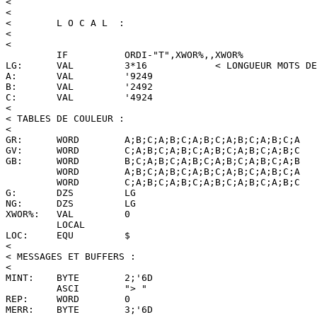
<

<

<        L O C A L  :

<

<

         IF          ORDI-"T",XWOR%,,XWOR%

LG:      VAL         3*16            < LONGUEUR MOTS DE
A:       VAL         '9249

B:       VAL         '2492

C:       VAL         '4924

<

< TABLES DE COULEUR :

<

GR:      WORD        A;B;C;A;B;C;A;B;C;A;B;C;A;B;C;A

GV:      WORD        C;A;B;C;A;B;C;A;B;C;A;B;C;A;B;C

GB:      WORD        B;C;A;B;C;A;B;C;A;B;C;A;B;C;A;B

         WORD        A;B;C;A;B;C;A;B;C;A;B;C;A;B;C;A

         WORD        C;A;B;C;A;B;C;A;B;C;A;B;C;A;B;C

G:       DZS         LG

NG:      DZS         LG

XWOR%:   VAL         0

         LOCAL

LOC:     EQU         $

<

< MESSAGES ET BUFFERS :

<

MINT:    BYTE        2;'6D

         ASCI        "> "

REP:     WORD        0

MERR:    BYTE        3;'6D
