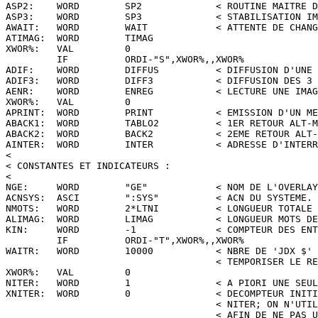
ASP2:    WORD        SP2             < ROUTINE MAITRE D
ASP3:    WORD        SP3             < STABILISATION IM
AWAIT:   WORD        WAIT            < ATTENTE DE CHANG
ATIMAG:  WORD        TIMAG

XWOR%:   VAL         0

         IF          ORDI-"S",XWOR%,,XWOR%

ADIF:    WORD        DIFFUS          < DIFFUSION D'UNE 
ADIF3:   WORD        DIFF3           < DIFFUSION DES 3 
AENR:    WORD        ENREG           < LECTURE UNE IMAG
XWOR%:   VAL         0

APRINT:  WORD        PRINT           < EMISSION D'UN ME
ABACK1:  WORD        TABLO2          < 1ER RETOUR ALT-M
ABACK2:  WORD        BACK2           < 2EME RETOUR ALT-
AINTER:  WORD        INTER           < ADRESSE D'INTERR
<

< CONSTANTES ET INDICATEURS :

<

NGE:     WORD        "GE"            < NOM DE L'OVERLAY
ACNSYS:  ASCI        ":SYS"          < ACN DU SYSTEME.

NMOTS:   WORD        2*LTNI          < LONGUEUR TOTALE 
ALIMAG:  WORD        LIMAG           < LONGUEUR MOTS DE
KIN:     WORD        -1              < COMPTEUR DES ENT
         IF          ORDI-"T",XWOR%,,XWOR%

WAITR:   WORD        10000           < NBRE DE 'JDX $' 
                                     < TEMPORISER LE RE
XWOR%:   VAL         0

NITER:   WORD        1               < A PIORI UNE SEUL
XNITER:  WORD        0               < DECOMPTEUR INITI
                                     < NITER; ON N'UTIL
                                     < AFIN DE NE PAS U