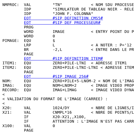
NMPROC:  VAL         "TN"            < NOM SDU PROCESSE
         IDP         "SIMULATEUR DE TABLEAU NOIR - RELE
         IDP         "JOHN F. COLONNA"

EOT         #SIP DEFINITION CMS5#
EOT         #SIP DEF PROCESSEUR#
         PROG

         WORD        IMAGE           < ENTRY POINT DU P
         WORD        0

PIMAGE:  EQU         $

         LRP         L               < A NOTER : P='12 
         BR          -2,L            < ENTRE DANS LE PR
         PAGE

EOT         #SIP DEFINITION ITEM#
ITEM1:   EQU         ZERO+PILE-LTNI  < ADRESSE ITEM1

ITEM2:   EQU         ZERO+PILE-LTNI-LTNI < ADRESSE ITEM
         PAGE

EOT         #SIP IMAGE 256#
NOM:     EQU         ZERO+PILE+5-LNOM-2 < NOM DE L'IMAG
IMAG:    EQU         NOM+LNOM+2      < IMAGE VIDEO PROP
RECORD:  EQU         IMAG+LIMAG      < IMAGE VIDEO DYNA
<

< VALIDATION DU FORMAT DE L'IMAGE (CARREE) :

<

X20:     VAL         1024/DY         < NBRE DE LIGNES/I
X21:     VAL         CNMPL*16        < NBRE DE POINTS/L
         IF          X20-X21,,X100,

         IF          ATTENTION : L'IMAGE N'EST PAS CARR
X100:    VAL         0

         PAGE
