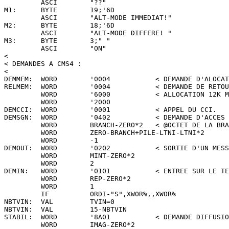
         ASCI        "??"

M1:      BYTE        19;'6D

         ASCI        "ALT-MODE IMMEDIAT!"

M2:      BYTE        18;'6D

         ASCI        "ALT-MODE DIFFERE! "

M3:      BYTE        3;" "

         ASCI        "ON"

<

< DEMANDES A CMS4 :

<

DEMMEM:  WORD        '0004           < DEMANDE D'ALOCAT
RELMEM:  WORD        '0004           < DEMANDE DE RETOU
         WORD        '6000           < ALLOCATION 12K M
         WORD        '2000

DEMCCI:  WORD        '0001           < APPEL DU CCI.

DEMSGN:  WORD        '0402           < DEMANDE D'ACCES 
         WORD        BRANCH-ZERO*2   < @OCTET DE LA BRA
         WORD        ZERO-BRANCH+PILE-LTNI-LTNI*2

         WORD        -1

DEMOUT:  WORD        '0202           < SORTIE D'UN MESS
         WORD        MINT-ZERO*2

         WORD        2

DEMIN:   WORD        '0101           < ENTREE SUR LE TE
         WORD        REP-ZERO*2

         WORD        1

         IF          ORDI-"S",XWOR%,,XWOR%

NBTVIN:  VAL         TVIN=0

NBTVIN:  VAL         15-NBTVIN

STABIL:  WORD        '8A01           < DEMANDE DIFFUSIO
         WORD        IMAG-ZERO*2
