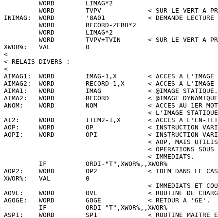
         WORD        LIMAG*2

         WORD        TVPV            < SUR LE VERT A PR
INIMAG:  WORD        '8A01           < DEMANDE LECTURE 
         WORD        RECORD-ZERO*2

         WORD        LIMAG*2

         WORD        TVPV+TVIN       < SUR LE VERT A PR
XWOR%:   VAL         0

<

< RELAIS DIVERS :

<

AIMAG1:  WORD        IMAG-1,X        < ACCES A L'IMAGE 
AIMAG2:  WORD        RECORD-1,X      < ACCES A L'IMAGE 
AIMA1:   WORD        IMAG            < @IMAGE STATIQUE.

AIMA2:   WORD        RECORD          < @IMAGE DYNAMIQUE
ANOM:    WORD        NOM             < ACCES AU 1ER MOT
                                     < L'IMAGE STATIQUE
AI2:     WORD        ITEM2-1,X       < ACCES A L'EN-TET
AOP:     WORD        OP              < INSTRUCTION VARI
AOPI:    WORD        OPI             < INSTRUCTION VARI
                                     < AOP, MAIS UTILIS
                                     < OPERATIONS SOUS 
                                     < IMMEDIATS.

         IF          ORDI-"T",XWOR%,,XWOR%

AOP2:    WORD        OP2             < IDEM DANS LE CAS
XWOR%:   VAL         0

                                     < IMMEDIATS ET COU
AOVL:    WORD        OVL             < ROUTINE DE CHARG
AGOGE:   WORD        GOGE            < RETOUR A 'GE'.

         IF          ORDI-"T",XWOR%,,XWOR%

ASP1:    WORD        SP1             < ROUTINE MAITRE E