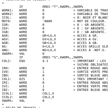
<

         IF          ORDI-"T",XWOR%,,XWOR%

WORK1:   WORD        0               < VARIABLE DE TRAV
WORK2:   WORD        0               < VARIABLE DE TRAV
ICOL:    WORD        0               < 0: NOIR ET BLANC
MOT0:    WORD        '8880           < MOT DE COULEUR.

IGR:     WORD        0               < 0 : GR ABSENTE.

IGV:     WORD        0               < 0 : GV ABSENTE.

IGB:     WORD        0               < 0 : GB ABSENTE.

AGR:     WORD        GR+LG,X         < ACCES A GR.

AGV:     WORD        GV+LG,X         < ACCES A GV.

AGB:     WORD        GB+LG,X         < ACCES A GB.

AG:      WORD        G+LG,X          < ACCES GRILLE GLO
ANG:     WORD        NG+LG,X         < ACCES A .NOT.G.

XWOR%:   VAL         0

         IF          ORDI-"S",XWOR%,,XWOR%

COL2:    EQU         $-1             < IMPORTANT : LES 
                                     < SUIVRE OBLIGATOI
IRO:     WORD        0               < ENTREE ROUGE ABS
IVO:     WORD        1               < SORTIE VERTE PRE
IBO:     WORD        0               < SORTIE BLEUE ABS
COL1:    DZS         1               < TRES IMPORTANT !
IRI:     WORD        0               < ENTREE ROUGE ABS
IVI:     WORD        1               < ENTREE VERTE PRE
IBI:     WORD        0               < ENTREE BLEUE ABS
ICOL1:   WORD        COL1,X

ICOL2:   WORD        COL2,X

XWOR%:   VAL         0

<

< PILES DE TRAVAIL :
