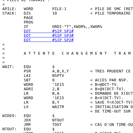
<

APILE:   WORD        PILE-1          < PILE DE SMC (RET
STACK:   DZS         10              < PILE TEMPORAIRE 
         PAGE

         PROG

         IF          ORDI-"T",XWOR%,,XWOR%

EOT         #SIP SP1#
EOT         #SIP SP3#
EOT         #SIP SP2#