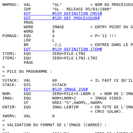
NMPROC:  VAL         "GL"            < NOM DU PROCESSEU
         IDP         "GL - RELEASE 05/03/1980"

EOT         #SIP DEFINITION CMS5#
EOT         #SIP DEF PROCESSEUR#
         PROG

         WORD        IMAGE           < ENTRY POINT DU G
         WORD        0

PIMAGE:  EQU         $               < P='12 !!!

         LRP         L

         BR          -2,L            < ENTREE DANS LE P
EOT         #SIP DEFINITION ITEM#
ITEM1:   EQU         ZERO+PILE-LTNI

ITEM2:   EQU         ZERO+PILE-LTNI-LTNI

         PAGE

<

< PILE DU PROGRAMME :

<

SSTACK:  VAL         60              < IL FAUT CE QU'IL
STACK:   DZS         SSTACK

EOT         #SIP IMAGE 256#