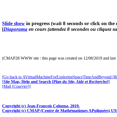
Slide show
in progress (wait 8 seconds or click on the 
[
Diaporama
en cours (attendez 8 secondes ou cliquez su
(CMAP28 WWW site : this page was created on 12/08/2019 and last 
[Go back to AVirtualMachineForExploringSpaceTimeAndBeyond [
R
[
Site Map, Help and Search [
Plan du Site, Aide et Recherche
]
]
[Mail [
Courrier
]]
Copyright (c) Jean-François Colonna, 2019.
Copyright (c) CMAP (Centre de Mathématiques APpliquées) UM