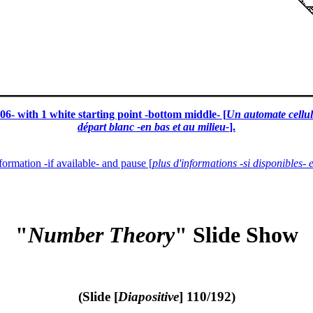
- with 1 white starting point -bottom middle- [
Un automate cellul
départ blanc -en bas et au milieu-
].
formation -if available- and pause [
plus d'informations -si disponibles- 
"
Number Theory
" Slide Show
(Slide [
Diapositive
] 110/192)