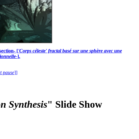
ection- [
'Corps céleste' fractal basé sur une sphère avec une
ionnelle-
].
et pause
]]
n Synthesis
" Slide Show