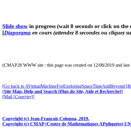
Slide show
in progress (wait 8 seconds or click on the 
[
Diaporama
en cours (attendez 8 secondes ou cliquez su
(CMAP28 WWW site : this page was created on 12/08/2019 and last 
[Go back to AVirtualMachineForExploringSpaceTimeAndBeyond [
R
[
Site Map, Help and Search [
Plan du Site, Aide et Recherche
]
]
[Mail [
Courrier
]]
Copyright (c) Jean-François Colonna, 2019.
Copyright (c) CMAP (Centre de Mathématiques APpliquées) UM