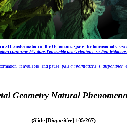
rmal transformation in the Octonionic space -tridimensional cross-s
ation conforme 1/O dans l'ensemble des Octonions -section tridimens
formation -if available- and pause [
plus d'informations -si disponibles- 
ctal Geometry Natural Phenomeno
(Slide [
Diapositive
] 105/267)