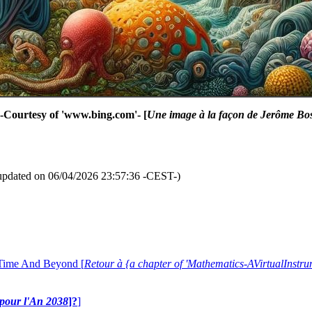
 -Courtesy of 'www.bing.com'- [
Une image à la façon de Jerôme Bo
updated on 06/04/2026 23:57:36 -CEST-)
 Time And Beyond [
Retour à {a chapter of 'Mathematics-AVirtualIns
e pour l'An 2038
]?
]