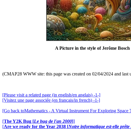
A Picture in the style of Jerôme Bosch
(CMAP28 WWW site: this page was created on 02/04/2024 and last 
[Please visit a related page (in english/en anglais) -1-]
[Visitez une page associée (en français/in french) -1-]
[Go back toMathematics - A Virtual Instrument For Exploring Space
[
The Y2K Bug [
Le bug de l'an 2000
]
]
[
Are we ready for the Year 2038 [
Notre informatique est-elle prêt