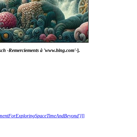
sch -Remerciements à 'www.bing.com'-
].
trumentForExploringSpaceTimeAndBeyond'}
]]