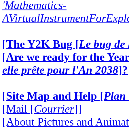
'Mathematics-
AVirtualInstrumentForExp
[
The Y2K Bug [
Le bug de 
[
Are we ready for the Year
elle prête pour l'An 2038
]?
[
Site Map and Help [
Plan 
[Mail [
Courrier
]]
[About Pictures and Animat