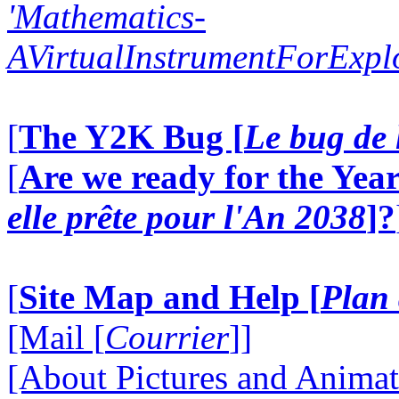
'Mathematics-
AVirtualInstrumentForExp
[
The Y2K Bug [
Le bug de 
[
Are we ready for the Year
elle prête pour l'An 2038
]?
[
Site Map and Help [
Plan 
[Mail [
Courrier
]]
[About Pictures and Animat