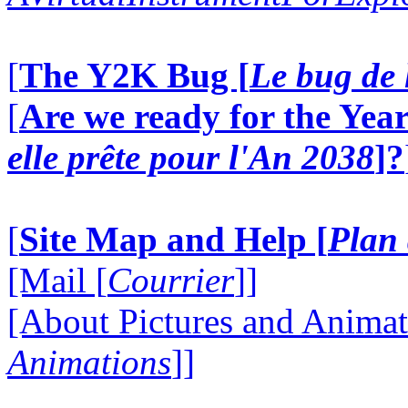
[
The Y2K Bug [
Le bug de 
[
Are we ready for the Year
elle prête pour l'An 2038
]?
[
Site Map and Help [
Plan 
[Mail [
Courrier
]]
[About Pictures and Animat
Animations
]]