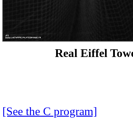
Real Eiffel Towe
[See the C program]