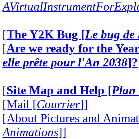
AVirtualInstrumentForExp
[
The Y2K Bug [
Le bug de 
[
Are we ready for the Year
elle prête pour l'An 2038
]?
[
Site Map and Help [
Plan 
[Mail [
Courrier
]]
[About Pictures and Animat
Animations
]]