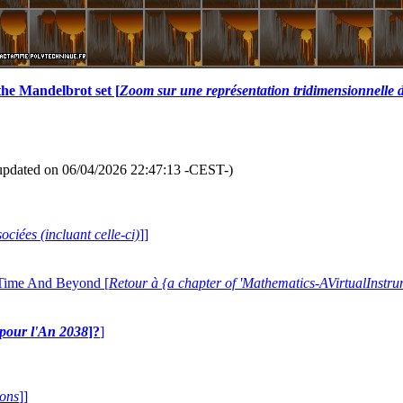
he Mandelbrot set [
Zoom sur une représentation tridimensionnelle 
updated on 06/04/2026 22:47:13 -CEST-)
ociées (incluant celle-ci)
]]
 Time And Beyond [
Retour à {a chapter of 'Mathematics-AVirtualIns
e pour l'An 2038
]?
]
ions
]]