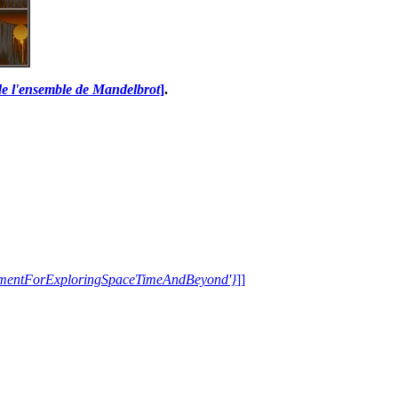
de l'ensemble de Mandelbrot
]
.
trumentForExploringSpaceTimeAndBeyond'}
]]