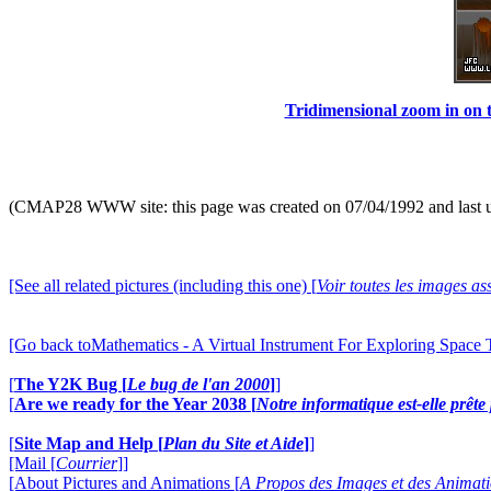
Tridimensional zoom in on t
(CMAP28 WWW site: this page was created on 07/04/1992 and last 
[See all related pictures (including this one) [
Voir toutes les images ass
[Go back toMathematics - A Virtual Instrument For Exploring Space
[
The Y2K Bug [
Le bug de l'an 2000
]
]
[
Are we ready for the Year 2038 [
Notre informatique est-elle prêt
[
Site Map and Help [
Plan du Site et Aide
]
]
[Mail [
Courrier
]]
[About Pictures and Animations [
A Propos des Images et des Animat