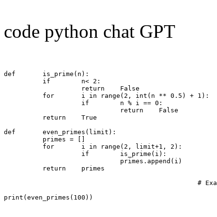
code python chat GPT
def       is_prime(n):

          if        n< 2:

                    return    False

          for       i in range(2, int(n ** 0.5) + 1):

                    if        n % i == 0:

                              return    False

          return    True

def       even_primes(limit):

          primes = []

          for       i in range(2, limit+1, 2):

                    if        is_prime(i):

                              primes.append(i)

          return    primes

                                                  # Exa
print(even_primes(100))
