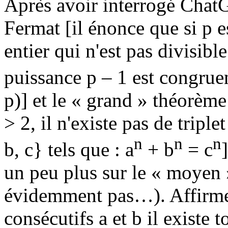
Après avoir interrogé ChatG
Fermat [il énonce que si p e
entier qui n'est pas divisible
puissance p – 1 est congrue
p)] et le « grand » théorèm
> 2, il n'existe pas de triple
n
n
n
b, c} tels que : a
+ b
= c
un peu plus sur le « moyen 
évidemment pas…). Affirmer
consécutifs a et b il existe