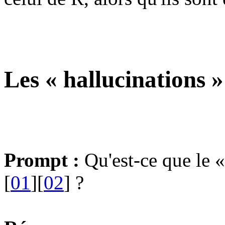
Les « hallucinations
Prompt :
Qu'est-ce que le 
[
01
][
02
] ?