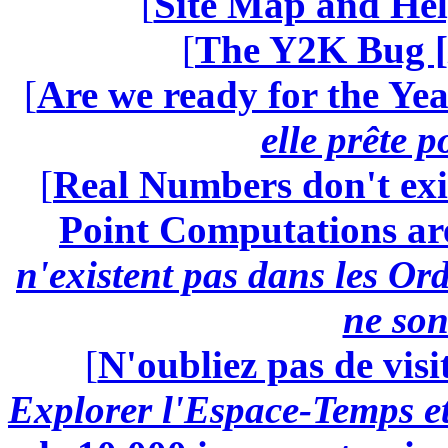
[
Site Map and Hel
[
The Y2K Bug [
[
Are we ready for the Yea
elle prête 
[
Real Numbers don't exi
Point Computations aren
n'existent pas dans les Ord
ne son
[
N'oubliez pas de visi
Explorer l'Espace-Temps e