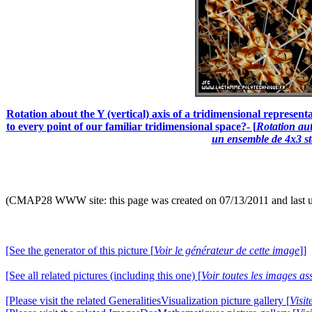
Rotation about the Y (vertical) axis of a tridimensional represe
to every point of our familiar tridimensional space?- [
Rotation aut
un ensemble de 4x3 sté
(CMAP28 WWW site: this page was created on 07/13/2011 and last 
[See the generator of this picture [
Voir le générateur de cette image
]]
[See all related pictures (including this one) [
Voir toutes les images ass
[Please visit the related GeneralitiesVisualization picture gallery [
Visit