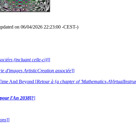
updated on 06/04/2026 22:23:00 -CEST-)
ociées (incluant celle-ci)
]]
erie d'images ArtisticCreation associée
]]
 Time And Beyond [
Retour à {a chapter of 'Mathematics-AVirtualIns
e pour l'An 2038
]?
]
ions
]]