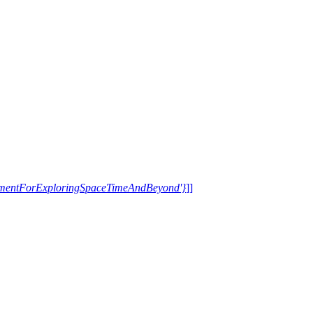
trumentForExploringSpaceTimeAndBeyond'}
]]