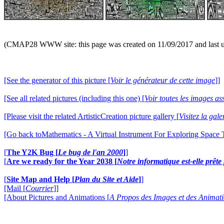
(CMAP28 WWW site: this page was created on 11/09/2017 and last 
[See the generator of this picture [
Voir le générateur de cette image
]]
[See all related pictures (including this one) [
Voir toutes les images ass
[Please visit the related ArtisticCreation picture gallery [
Visitez la gal
[Go back toMathematics - A Virtual Instrument For Exploring Space
[
The Y2K Bug [
Le bug de l'an 2000
]
]
[
Are we ready for the Year 2038 [
Notre informatique est-elle prêt
[
Site Map and Help [
Plan du Site et Aide
]
]
[Mail [
Courrier
]]
[About Pictures and Animations [
A Propos des Images et des Animat