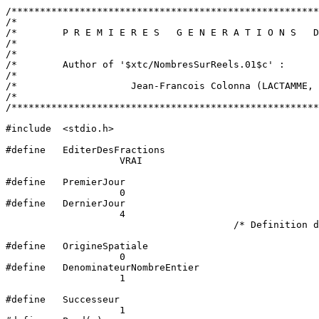
/*************************************************************************************************************************************/
/*                                                                                                                                   */
/*        P R E M I E R E S   G E N E R A T I O N S   D E   N O M B R E S   S U R R E E L S  :                                       */
/*                                                                                                                                   */
/*                                                                                                                                   */
/*        Author of '$xtc/NombresSurReels.01$c' :                                                                                    */
/*                                                                                                                                   */
/*                    Jean-Francois Colonna (LACTAMME, 20081106162832).                                                              */
/*                                                                                                                                   */
/*************************************************************************************************************************************/

#include  <stdio.h>

#define   EditerDesFractions                                                                                                            \
                    VRAI

#define   PremierJour                                                                                                                   \
                    0
#define   DernierJour                                                                                                                   \
                    4
                                        /* Definition du temps : evidemment, 'DernierJour' devrait etre infini...                    */

#define   OrigineSpatiale                                                                                                               \
                    0
#define   DenominateurNombreEntier                                                                                                      \
                    1

#define   Successeur                                                                                                                    \
                    1
#define   Pred(x)                                                                                                                       \
                    ((x)-Successeur)
#define   Neut(x)                                                                                                                       \
                    (x)
#define   Succ(x)                                                                                                                       \
                    ((x)+Successeur)
                                        /* Definition des fonctions {Predecesseur,Neutre,Successeur}.                                */

#define   Dyadique                                                                                                                      \
                    2
#define   Dyad(x)                                                                                                                       \
                    (Dyadique*(x))
                                        /* Definition de la fonction {Dyadique}.                                                     */

#define   VRAI                                                                                                                          \
                    1
#define   FAUX                                                                                                                          \
                    0

typedef   struct
          {
          int                 Numerateur;
          unsigned  int       Denominateur;
          }
          Fraction;
   