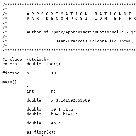
/******************************************************
/*                                                     
/*        A P P R O X I M A T I O N   R A T I O N N E L
/*        P A R   D E C O M P O S I T I O N   E N   F R
/*                                                     
/*                                                     
/*        Author of '$xtc/ApproximationRationnelle.21$c
/*                                                     
/*                    Jean-Francois Colonna (LACTAMME, 
/*                                                     
/******************************************************
#include  <stdio.h>

extern    double floor();

#define   N         10

main()

          {

          int       n;

          double    x=3.141592653589;

          double    a0=1,a1,a;

          double    b0=0,b1=1,b;

          double    en,q;

          a1=floor(x);
