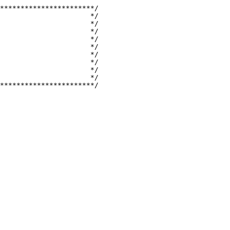
***********************/

                      */

                      */

                      */

                      */

                      */

                      */

                      */

                      */

                      */

***********************/
