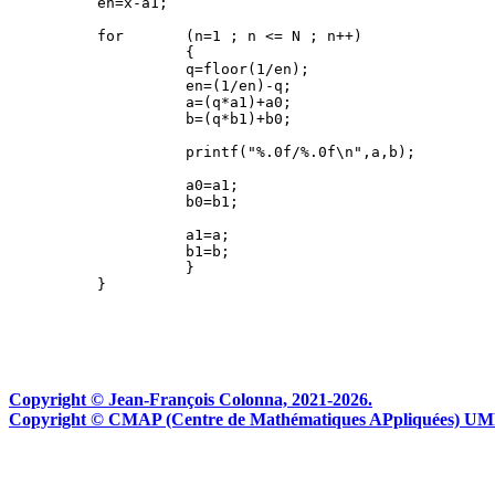
          en=x-a1;

          for       (n=1 ; n <= N ; n++)

                    {

                    q=floor(1/en);

                    en=(1/en)-q;

                    a=(q*a1)+a0;

                    b=(q*b1)+b0;

                    printf("%.0f/%.0f\n",a,b);

                    a0=a1;

                    b0=b1;

                    a1=a;

                    b1=b;

                    }

Copyright © Jean-François Colonna, 2021-2026.
Copyright © CMAP (Centre de Mathématiques APpliquées) UMR CN