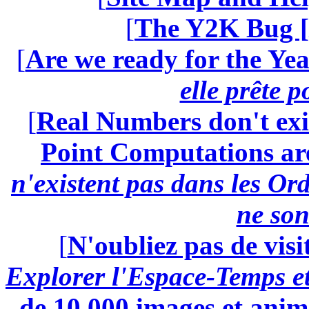
[
The Y2K Bug [
[
Are we ready for the Yea
elle prête 
[
Real Numbers don't exi
Point Computations aren
n'existent pas dans les Ord
ne son
[
N'oubliez pas de visi
Explorer l'Espace-Temps e
de 10.000 images et anima