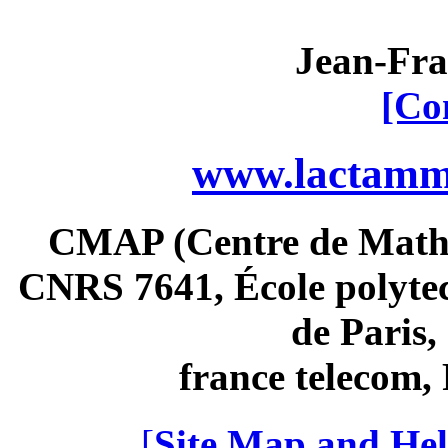
Jean-Fra
[Co
www.lactamme
CMAP (Centre de Math
CNRS 7641, École polytec
de Paris
france telecom
[
Site Map and Hel