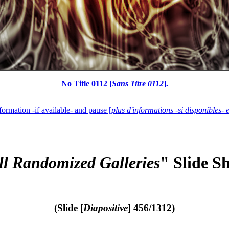
No Title 0112 [
Sans Titre 0112
].
formation -if available- and pause [
plus d'informations -si disponibles- 
ll Randomized Galleries
" Slide S
(Slide [
Diapositive
] 456/1312)