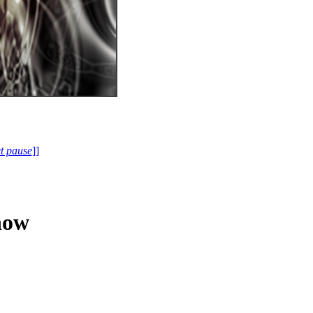
et pause
]]
how