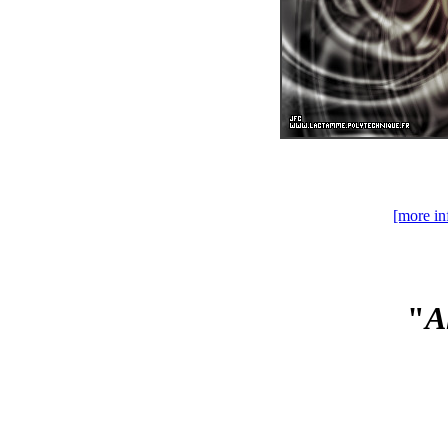
[more in
"
A