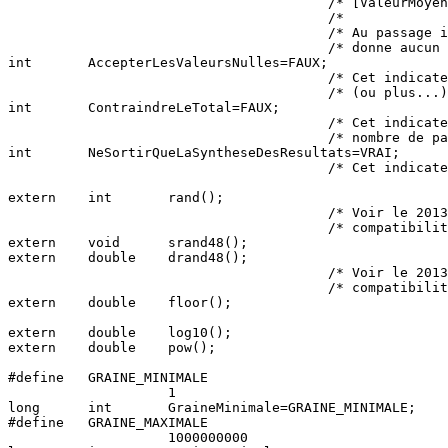
                                        /* [ValeurMoyen
                                        /*             
                                        /* Au passage i
                                        /* donne aucun 
int       AccepterLesValeursNulles=FAUX;

                                        /* Cet indicate
                                        /* (ou plus...)
int       ContraindreLeTotal=FAUX;

                                        /* Cet indicate
                                        /* nombre de pa
int       NeSortirQueLaSyntheseDesResultats=VRAI;

                                        /* Cet indicate
extern    int       rand();

                                        /* Voir le 2013
                                        /* compatibilit
extern    void      srand48();

extern    double    drand48();

                                        /* Voir le 2013