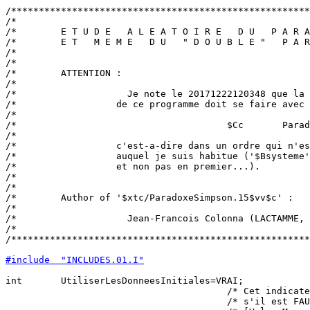
/******************************************************
/*                                                     
/*        E T U D E   A L E A T O I R E   D U   P A R A
/*        E T   M E M E   D U   " D O U B L E "   P A R
/*                                                     
/*                                                     
/*        ATTENTION :                                  
/*                                                     
/*                    Je note le 20171222120348 que la 
/*                  de ce programme doit se faire avec 
/*                                                     
/*                                      $Cc       Parad
/*                                                     
/*                  c'est-a-dire dans un ordre qui n'es
/*                  auquel je suis habitue ('$Bsysteme'
/*                  et non pas en premier...).         
/*                                                     
/*                                                     
/*        Author of '$xtc/ParadoxeSimpson.15$vv$c' :   
/*                                                     
/*                    Jean-Francois Colonna (LACTAMME, 
/*                                                     
/******************************************************
#include  "INCLUDES.01.I"
int       UtiliserLesDonneesInitiales=VRAI;

                                        /* Cet indicate
                                        /* s'il est FAU