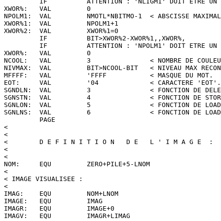
         IF          ATTENTION : 'NLIGM1' DOIT ETRE UN 
XWOR%:   VAL         0

NPOLM1:  VAL         NMOTL*NBITMO-1  < ABSCISSE MAXIMAL
XWOR%1:  VAL         NPOLM1+1

XWOR%2:  VAL         XWOR%1=0

         IF          BIT>XWOR%2-XWOR%1,,XWOR%,

         IF          ATTENTION : 'NPOLM1' DOIT ETRE UN 
XWOR%:   VAL         0

NCOOL:   VAL         3               < NOMBRE DE COULEU
NIVMAX:  VAL         BIT>NCOOL-BIT   < NIVEAU MAX RECON
MFFFF:   VAL         'FFFF           < MASQUE DU MOT.

EOT:     VAL         '04             < CARACTERE 'EOT'.

SGNDLN:  VAL         3               < FONCTION DE DELE
SGNSTN:  VAL         4               < FONCTION DE STOR
SGNLON:  VAL         5               < FONCTION DE LOAD
SGNLNS:  VAL         6               < FONCTION DE LOAD
         PAGE

<

<

<        D E F I N I T I O N   D E   L ' I M A G E  :

<

<

NOM:     EQU         ZERO+PILE+5-LNOM

<

< IMAGE VISUALISEE :

<

IMAG:    EQU         NOM+LNOM

IMAGE:   EQU         IMAG

IMAGR:   EQU         IMAGE+0

IMAGV:   EQU         IMAGR+LIMAG
