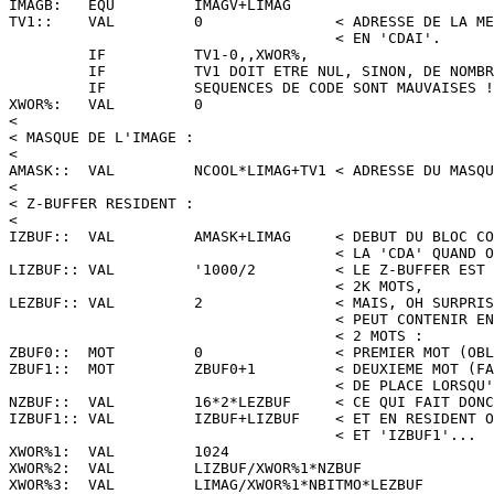
IMAGB:   EQU         IMAGV+LIMAG

TV1::    VAL         0               < ADRESSE DE LA ME
                                     < EN 'CDAI'.

         IF          TV1-0,,XWOR%,

         IF          TV1 DOIT ETRE NUL, SINON, DE NOMBR
         IF          SEQUENCES DE CODE SONT MAUVAISES !
XWOR%:   VAL         0

<

< MASQUE DE L'IMAGE :

<

AMASK::  VAL         NCOOL*LIMAG+TV1 < ADRESSE DU MASQU
<

< Z-BUFFER RESIDENT :

<

IZBUF::  VAL         AMASK+LIMAG     < DEBUT DU BLOC CO
                                     < LA 'CDA' QUAND O
LIZBUF:: VAL         '1000/2         < LE Z-BUFFER EST 
                                     < 2K MOTS,

LEZBUF:: VAL         2               < MAIS, OH SURPRIS
                                     < PEUT CONTENIR EN
                                     < 2 MOTS :

ZBUF0::  MOT         0               < PREMIER MOT (OBL
ZBUF1::  MOT         ZBUF0+1         < DEUXIEME MOT (FA
                                     < DE PLACE LORSQU'
NZBUF::  VAL         16*2*LEZBUF     < CE QUI FAIT DONC
IZBUF1:: VAL         IZBUF+LIZBUF    < ET EN RESIDENT O
                                     < ET 'IZBUF1'...

XWOR%1:  VAL         1024

XWOR%2:  VAL         LIZBUF/XWOR%1*NZBUF

XWOR%3:  VAL         LIMAG/XWOR%1*NBITMO*LEZBUF
