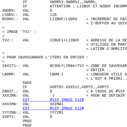
         IF          XWOR%3-XWOR%2,,XWOR%,

         IF          ATTENTION : LIZBUF ET NZBUF INCOMP
XWOR%:   VAL         0

LSDKU::  VAL         128

NSDKU::  VAL         LIZBUF/LSDKU    < INCREMENT DE PAS
                                     < Z-BUFFER AU SUIV
<

< IMAGE 'TV2' :

<

TV2::    VAL         IZBUF1+LIZBUF   < ADRESSE DE LA DE
                                     < UTILISEE EN PART
                                     < LATION D'AMPLITU
<

< POUR SAUVEGARDER L'ITEM1 EN ENTIER :

<

SAVIT1:: VAL         NCOOL*LIMAG+TV2 < ZONE DE SAUVEGAR
                                     < ENTIER...

LNOMP:   VAL         LNOM-1          < LONGUEUR UTILE D
                                     < L'EOT A PRIORI..
         PAGE

         IF          XOPT05-XXX512,XOPT5,,XOPT5

ENDIF::  VAL         0               < A CAUSE DU #SIP 
XXXIMA:  VAL         -1              < POUR NE DEFINIR 
EOT         #SIP IMAGE 512#
XXXIMA:  VAL         XXIMA1

EOT         #SIP IMAGE 512#