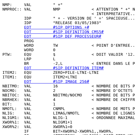
NMP:     VAL         " +"

NMPROC:: VAL         NMP             < ATTENTION " +" N
                                     < INTERPRETATIVE..
         IDP         " + - VERSION DE ' =' SPACIEUSE...
         IDP         "RELEASE 03/05/1983"

EOT         #SIP OPTIONS +#
EOT         #SIP DEFINITION CMS5#
EOT         #SIP DEF PROCESSEUR#
         PROG

         WORD        TW              < POINT D'ENTREE..
         WORD        0

PTW:     EQU         $               < DOIT VALOIR '12.
         LRP         L

         BR          -2,L            < ENTREE DANS LE P
EOT         #SIP DEFINITION ITEM#
ITEM2:   EQU         ZERO+PILE-LTNI-LTNI

ITEM1:   EQU         ITEM2+LTNI

EOT         #SIP IMAGE 256#
NBITMO:  VAL         16              < NOMBRE DE BITS P
NOCMO:   VAL         2               < NOMBRE D'OCTETS 
NBITOC:  VAL         NBITMO/NOCMO    < NOMBRE DE BITS P
NBRHEX:  VAL         4               < NOMBRE DE CHIFFR
BIT:     VAL         1

NMOTL:   VAL         CNMPL           < NOMBRE DE MOTS P
NLIG:    VAL         LIMAG/NMOTL     < NOMBRE DE LIGNES
NLIGM1:  VAL         NLIG-1          < ORDONNEE MAXIMAL
XWOR%1:  VAL         NLIGM1+1

XWOR%2:  VAL         XWOR%1=0

         IF          BIT>XWOR%2-XWOR%1,,XWOR%,
