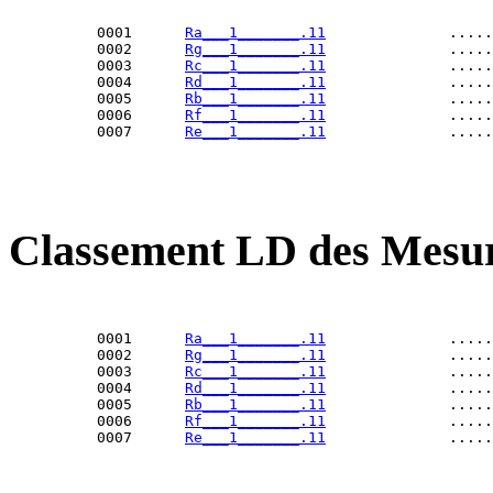
          0001      
Ra___1_______.11
              .....
          0002      
Rg___1_______.11
              .....
          0003      
Rc___1_______.11
              .....
          0004      
Rd___1_______.11
              .....
          0005      
Rb___1_______.11
              .....
          0006      
Rf___1_______.11
              .....
          0007      
Re___1_______.11
Classement LD des Mesur
          0001      
Ra___1_______.11
              .....
          0002      
Rg___1_______.11
              .....
          0003      
Rc___1_______.11
              .....
          0004      
Rd___1_______.11
              .....
          0005      
Rb___1_______.11
              .....
          0006      
Rf___1_______.11
              .....
          0007      
Re___1_______.11