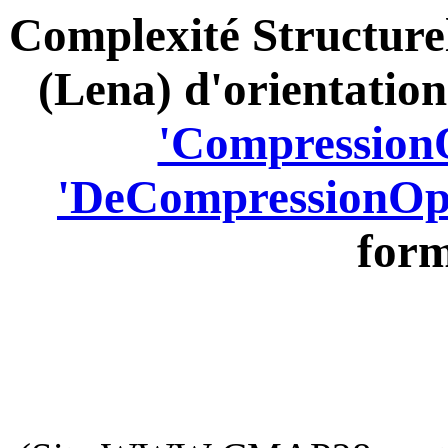
Complexité Structurel
(Lena) d'orientations
'CompressionO
'DeCompressionOpt
form