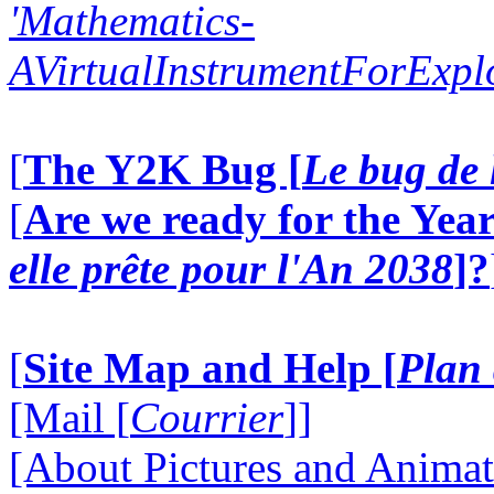
'Mathematics-
AVirtualInstrumentForExp
[
The Y2K Bug [
Le bug de 
[
Are we ready for the Year
elle prête pour l'An 2038
]?
[
Site Map and Help [
Plan 
[Mail [
Courrier
]]
[About Pictures and Animat