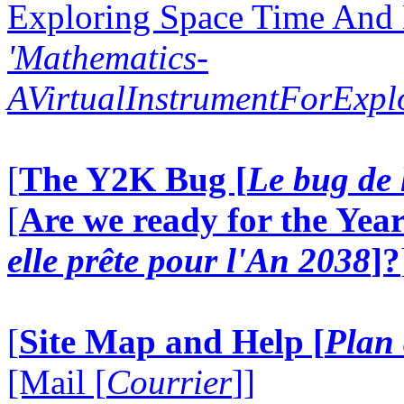
Exploring Space Time And
'Mathematics-
AVirtualInstrumentForExp
[
The Y2K Bug [
Le bug de 
[
Are we ready for the Year
elle prête pour l'An 2038
]?
[
Site Map and Help [
Plan 
[Mail [
Courrier
]]