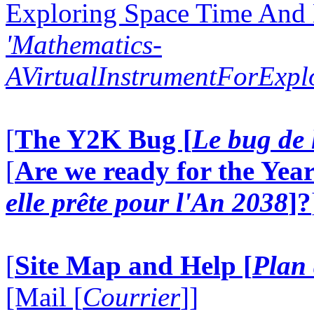
Exploring Space Time And
'Mathematics-
AVirtualInstrumentForExp
[
The Y2K Bug [
Le bug de 
[
Are we ready for the Year
elle prête pour l'An 2038
]?
[
Site Map and Help [
Plan 
[Mail [
Courrier
]]