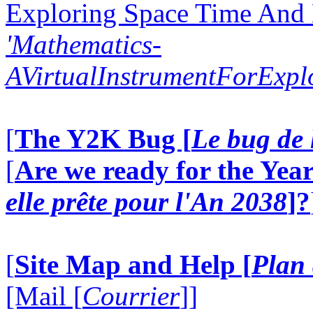
Exploring Space Time And
'Mathematics-
AVirtualInstrumentForExp
[
The Y2K Bug [
Le bug de 
[
Are we ready for the Year
elle prête pour l'An 2038
]?
[
Site Map and Help [
Plan 
[Mail [
Courrier
]]