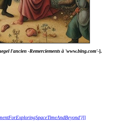
ruegel l'ancien -Remerciements à 'www.bing.com'-
].
trumentForExploringSpaceTimeAndBeyond'}
]]