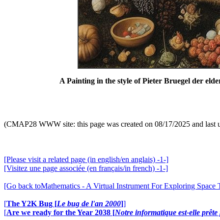
A Painting in the style of Pieter Bruegel der eld
(CMAP28 WWW site: this page was created on 08/17/2025 and last 
[Please visit a related page (in english/en anglais) -1-]
[Visitez une page associée (en français/in french) -1-]
[Go back toMathematics - A Virtual Instrument For Exploring Space
[
The Y2K Bug [
Le bug de l'an 2000
]
]
[
Are we ready for the Year 2038 [
Notre informatique est-elle prêt