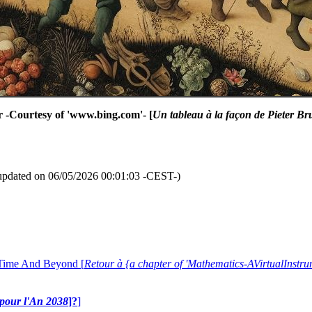
er -Courtesy of 'www.bing.com'- [
Un tableau à la façon de Pieter B
updated on 06/05/2026 00:01:03 -CEST-)
 Time And Beyond [
Retour à {a chapter of 'Mathematics-AVirtualIns
e pour l'An 2038
]?
]