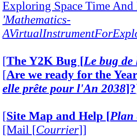
Exploring Space Time And
'Mathematics-
AVirtualInstrumentForExp
[
The Y2K Bug [
Le bug de 
[
Are we ready for the Year
elle prête pour l'An 2038
]?
[
Site Map and Help [
Plan 
[Mail [
Courrier
]]