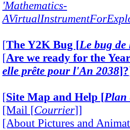
'Mathematics-
AVirtualInstrumentForExp
[
The Y2K Bug [
Le bug de 
[
Are we ready for the Year
elle prête pour l'An 2038
]?
[
Site Map and Help [
Plan 
[Mail [
Courrier
]]
[About Pictures and Animat