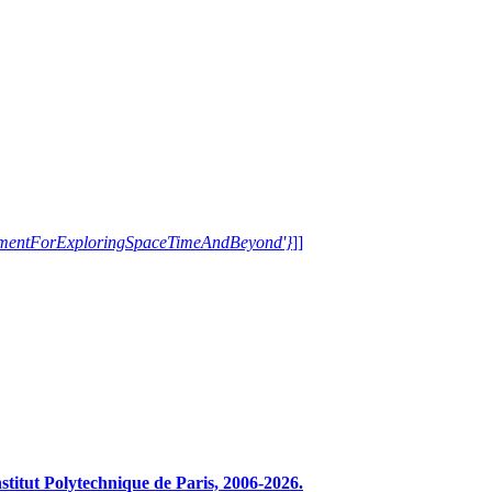
trumentForExploringSpaceTimeAndBeyond'}
]]
tut Polytechnique de Paris, 2006-2026.