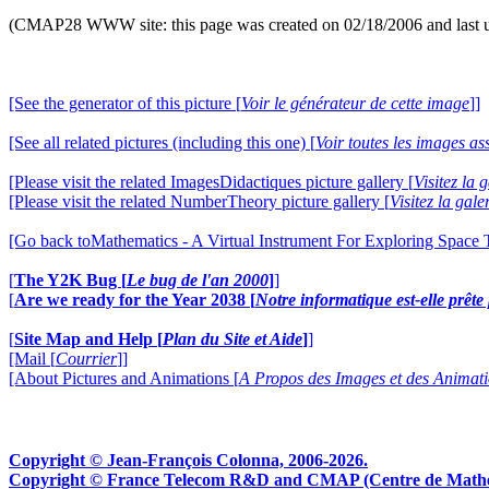
(CMAP28 WWW site: this page was created on 02/18/2006 and last 
[See the generator of this picture [
Voir le générateur de cette image
]]
[See all related pictures (including this one) [
Voir toutes les images ass
[Please visit the related ImagesDidactiques picture gallery [
Visitez la
[Please visit the related NumberTheory picture gallery [
Visitez la ga
[Go back toMathematics - A Virtual Instrument For Exploring Space
[
The Y2K Bug [
Le bug de l'an 2000
]
]
[
Are we ready for the Year 2038 [
Notre informatique est-elle prêt
[
Site Map and Help [
Plan du Site et Aide
]
]
[Mail [
Courrier
]]
[About Pictures and Animations [
A Propos des Images et des Animat
Copyright © Jean-François Colonna, 2006-2026.
Copyright © France Telecom R&D and CMAP (Centre de Mathémat