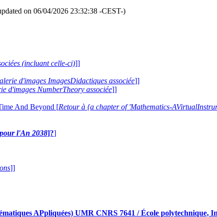
updated on 06/04/2026 23:32:38 -CEST-)
ociées (incluant celle-ci)
]]
 galerie d'images ImagesDidactiques associée
]]
lerie d'images NumberTheory associée
]]
 Time And Beyond [
Retour à {a chapter of 'Mathematics-AVirtualIns
e pour l'An 2038
]?
]
ions
]]
iques APpliquées) UMR CNRS 7641 / École polytechnique, Insti