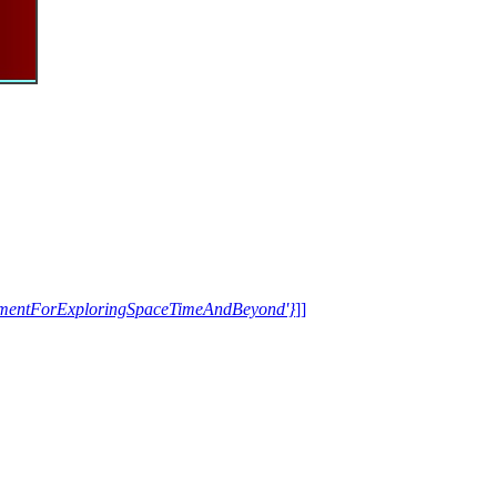
trumentForExploringSpaceTimeAndBeyond'}
]]