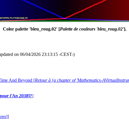
Color palette 'bleu_roug.02' [
Palette de couleurs 'bleu_roug.02'
].
updated on 06/04/2026 23:13:15 -CEST-)
 Time And Beyond [
Retour à {a chapter of 'Mathematics-AVirtualIns
e pour l'An 2038
]?
]
ions
]]