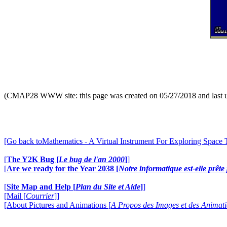
(CMAP28 WWW site: this page was created on 05/27/2018 and last 
[Go back toMathematics - A Virtual Instrument For Exploring Space
[
The Y2K Bug [
Le bug de l'an 2000
]
]
[
Are we ready for the Year 2038 [
Notre informatique est-elle prêt
[
Site Map and Help [
Plan du Site et Aide
]
]
[Mail [
Courrier
]]
[About Pictures and Animations [
A Propos des Images et des Animat