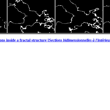
ns inside a fractal structure [
Sections bidimensionnelles à l'intérieu