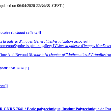
updated on 06/04/2026 22:34:38 -CEST-)
ociées (incluant celle-ci)
]]
ez la galerie d'images GeneralitiesVisualization associée
]]
nomenonSynthesis picture gallery [
Visitez la galerie d'images NonDe
 Time And Beyond [
Retour à {a chapter of 'Mathematics-AVirtualIns
e pour l'An 2038
]?
]
ions
]]
RS 7641 / École polytechnique, Institut Polytechnique de Pari