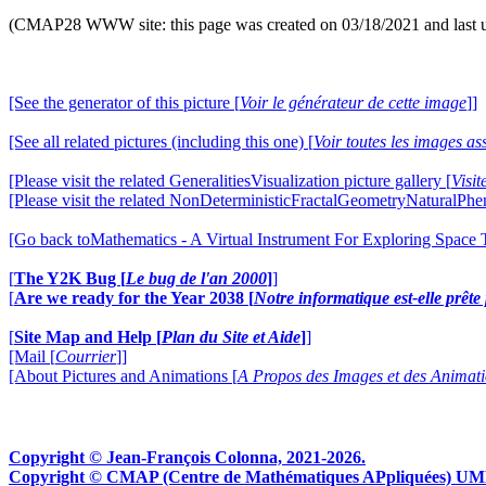
(CMAP28 WWW site: this page was created on 03/18/2021 and last 
[See the generator of this picture [
Voir le générateur de cette image
]]
[See all related pictures (including this one) [
Voir toutes les images ass
[Please visit the related GeneralitiesVisualization picture gallery [
Visit
[Please visit the related NonDeterministicFractalGeometryNaturalPhe
[Go back toMathematics - A Virtual Instrument For Exploring Space
[
The Y2K Bug [
Le bug de l'an 2000
]
]
[
Are we ready for the Year 2038 [
Notre informatique est-elle prêt
[
Site Map and Help [
Plan du Site et Aide
]
]
[Mail [
Courrier
]]
[About Pictures and Animations [
A Propos des Images et des Animat
Copyright © Jean-François Colonna, 2021-2026.
Copyright © CMAP (Centre de Mathématiques APpliquées) UMR CN