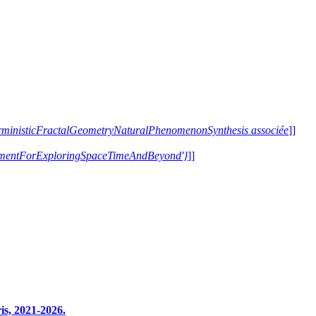
terministicFractalGeometryNaturalPhenomenonSynthesis associée
]]
trumentForExploringSpaceTimeAndBeyond'}
]]
s, 2021-2026.