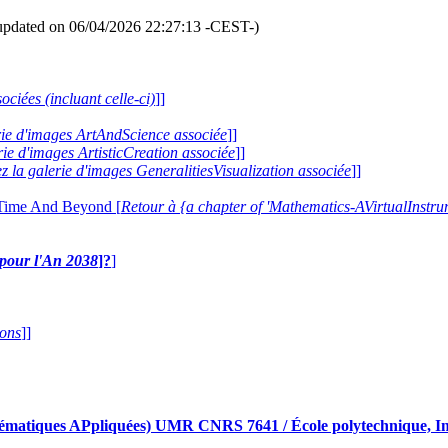
updated on 06/04/2026 22:27:13 -CEST-)
ociées (incluant celle-ci)
]]
erie d'images ArtAndScience associée
]]
erie d'images ArtisticCreation associée
]]
ez la galerie d'images GeneralitiesVisualization associée
]]
 Time And Beyond [
Retour à {a chapter of 'Mathematics-AVirtualIns
e pour l'An 2038
]?
]
ions
]]
iques APpliquées) UMR CNRS 7641 / École polytechnique, Insti