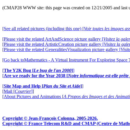
(CMAP28 WWW site: this page was created on 12/21/2005 and last 
[See all related pictures (including this one) [
Voir toutes les images ass
[Please visit the related ArtAndScience picture gallery [
Visitez la gal
[Please visit the related ArtisticCreation picture gallery [
Visitez la gal
[Please visit the related GeneralitiesVisualization picture gallery [
Visit
[Go back toMathematics - A Virtual Instrument For Exploring Space
[
The Y2K Bug [
Le bug de l'an 2000
]
]
[
Are we ready for the Year 2038 [
Notre informatique est-elle prêt
[
Site Map and Help [
Plan du Site et Aide
]
]
[Mail [
Courrier
]]
[About Pictures and Animations [
A Propos des Images et des Animat
Copyright © Jean-François Colonna, 2005-2026.
Copyright © France Telecom R&D and CMAP (Centre de Mathémat