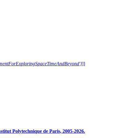
trumentForExploringSpaceTimeAndBeyond'}
]]
tut Polytechnique de Paris, 2005-2026.