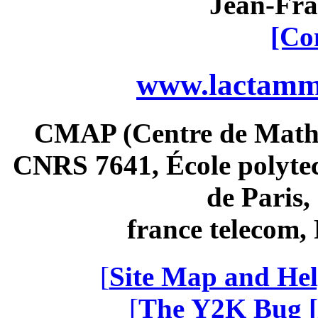
Jean-Fra
[Co
www.lactamme
CMAP (Centre de Math
CNRS 7641, École polytec
de Paris
france telecom
[
Site Map and Hel
[
The Y2K Bug [