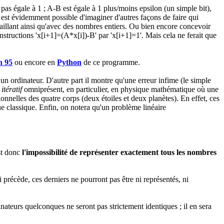
as égale à 1 ; A-B est égale à 1 plus/moins epsilon (un simple bit),
 est évidemment possible d'imaginer d'autres façons de faire qui
aillant ainsi qu'avec des nombres entiers. Ou bien encore concevoir
nstructions 'x[i+1]=(A*x[i])-B' par 'x[i+1]=1'. Mais cela ne ferait que
n 95
ou encore en
Python
de ce programme.
un ordinateur. D'autre part il montre qu'une erreur infime (le simple
itératif
omniprésent, en particulier, en physique mathématique où une
nnelles des quatre corps (deux étoiles et deux planètes). En effet, ces
que classique. Enfin, on notera qu'un problème linéaire
est donc
l'impossibilité de représenter exactement tous les nombres
i précède, ces derniers ne pourront pas être ni représentés, ni
nateurs quelconques ne seront pas strictement identiques ; il en sera