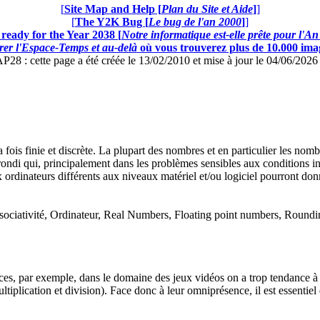
[
Site Map and Help [
Plan du Site et Aide
]
]
[
The Y2K Bug [
Le bug de l'an 2000
]
]
ready for the Year 2038 [
Notre informatique est-elle prête pour l'A
er l'Espace-Temps et au-delà
où vous trouverez plus de 10.000 image
: cette page a été créée le 13/02/2010 et mise à jour le 04/06/202
fois finie et discrète. La plupart des nombres et en particulier les no
rondi qui, principalement dans les problèmes sensibles aux conditions ini
eux ordinateurs différents aux niveaux matériel et/ou logiciel pourront d
sociativité, Ordinateur, Real Numbers, Floating point numbers, Roundin
ances, par exemple, dans le domaine des jeux vidéos on a trop tendance à
ltiplication et division). Face donc à leur omniprésence, il est essentiel