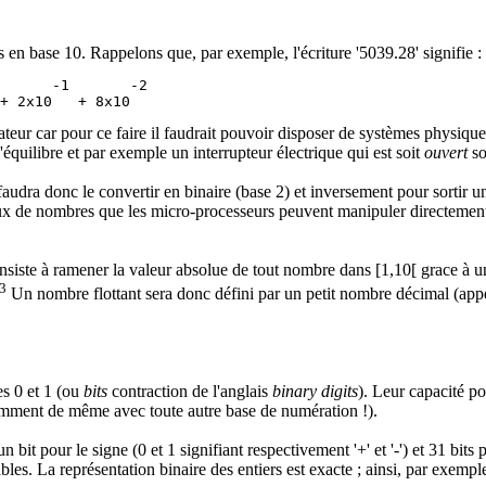
 en base 10. Rappelons que, par exemple, l'écriture '5039.28' signifie :
      -1       -2

eur car pour ce faire il faudrait pouvoir disposer de systèmes physiques à
'équilibre et par exemple un interrupteur électrique qui est soit
ouvert
so
udra donc le convertir en binaire (base 2) et inversement pour sortir un
ipaux de nombres que les micro-processeurs peuvent manipuler directement
consiste à ramener la valeur absolue de tout nombre dans [1,10[ grace à 
3
Un nombre flottant sera donc défini par un petit nombre décimal (ap
es 0 et 1 (ou
bits
contraction de l'anglais
binary digits
). Leur capacité po
évidemment de même avec toute autre base de numération !).
un bit pour le signe (0 et 1 signifiant respectivement '+' et '-') et 31 bit
. La représentation binaire des entiers est exacte ; ainsi, par exemple 