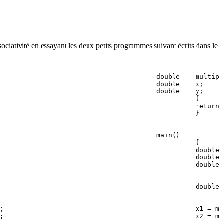
l'associativité en essayant les deux petits programmes suivant écrits da
                                        double    multip
                                        double    x;

                                        double    y;

                                                  {

                                                  return
                                        main()

                                                  {

                                                  double
                                                  double
;                                                 x1 = m