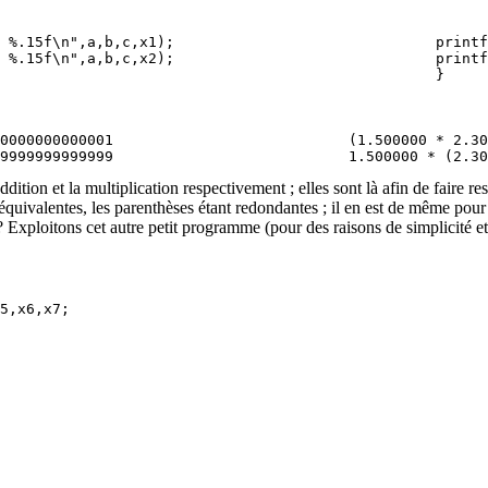
 %.15f\n",a,b,c,x1);                              printf
 %.15f\n",a,b,c,x2);                              printf
0000000000001                           (1.500000 * 2.30
addition et la multiplication respectivement ; elles sont là afin de faire 
ivalentes, les parenthèses étant redondantes ; il en est de même pour
i ? Exploitons cet autre petit programme (pour des raisons de simplicité 