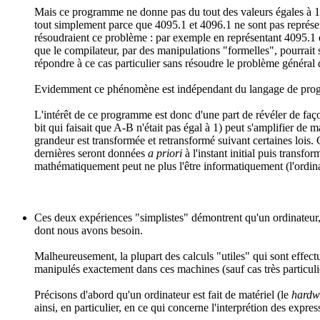
Mais ce programme ne donne pas du tout des valeurs égales à 1 (
tout simplement parce que 4095.1 et 4096.1 ne sont pas représen
résoudraient ce problème : par exemple en représentant 4095.1 e
que le compilateur, par des manipulations "formelles", pourrait s
répondre à ce cas particulier sans résoudre le problème général q
Evidemment ce phénomène est indépendant du langage de progra
L'intérêt de ce programme est donc d'une part de révéler de faço
bit qui faisait que A-B n'était pas égal à 1) peut s'amplifier de 
grandeur est transformée et retransformé suivant certaines lois. 
dernières seront données
a priori
à l'instant initial puis transf
mathématiquement peut ne plus l'être informatiquement (l'ordinat
Ces deux expériences "simplistes" démontrent qu'un ordinateur, q
dont nous avons besoin.
Malheureusement, la plupart des calculs "utiles" qui sont effect
manipulés exactement dans ces machines (sauf cas très particulie
Précisons d'abord qu'un ordinateur est fait de matériel (le
hardw
ainsi, en particulier, en ce qui concerne l'interprétion des expr