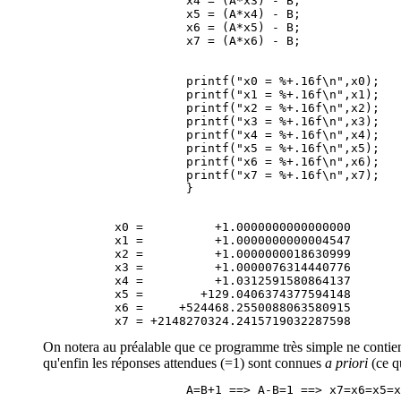
                    x4 = (A*x3) - B;

                    x5 = (A*x4) - B;

                    x6 = (A*x5) - B;

                    printf("x0 = %+.16f\n",x0);

                    printf("x1 = %+.16f\n",x1);

                    printf("x2 = %+.16f\n",x2);

                    printf("x3 = %+.16f\n",x3);

                    printf("x4 = %+.16f\n",x4);

                    printf("x5 = %+.16f\n",x5);

                    printf("x6 = %+.16f\n",x6);

                    printf("x7 = %+.16f\n",x7);

          x0 =          +1.0000000000000000

          x1 =          +1.0000000000004547

          x2 =          +1.0000000018630999

          x3 =          +1.0000076314440776

          x4 =          +1.0312591580864137

          x5 =        +129.0406374377594148

          x6 =     +524468.2550088063580915

On notera au préalable que ce programme très simple ne contient
qu'enfin les réponses attendues (=1) sont connues
a priori
(ce qu