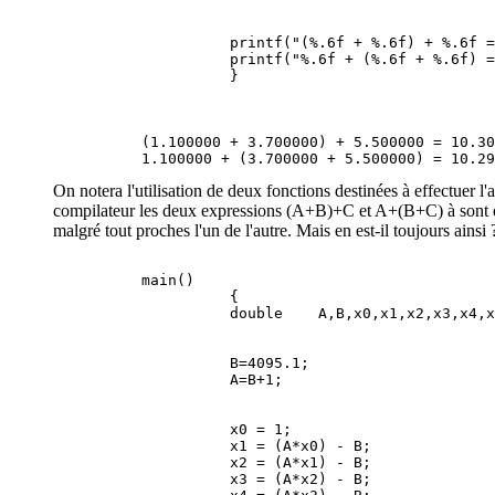
                    printf("(%.6f + %.6f) + %.6f =
                    printf("%.6f + (%.6f + %.6f) =
          (1.100000 + 3.700000) + 5.500000 = 10.30
On notera l'utilisation de deux fonctions destinées à effectuer l'
compilateur les deux expressions (A+B)+C et A+(B+C) à sont équ
malgré tout proches l'un de l'autre. Mais en est-il toujours ains
          main()

                    {

                    B=4095.1;

                    x0 = 1;

                    x1 = (A*x0) - B;

                    x2 = (A*x1) - B;

                    x3 = (A*x2) - B;
