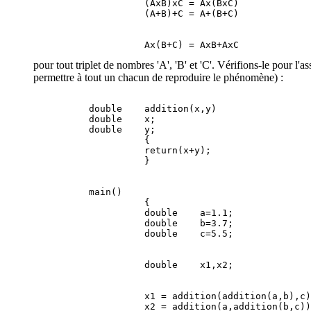
                    (AxB)xC = Ax(BxC)

pour tout triplet de nombres 'A', 'B' et 'C'. Vérifions-le pour 
permettre à tout un chacun de reproduire le phénomène) :
          double    addition(x,y)                 
          double    x;                            
          double    y;                            
                    {                             
                    return(x+y);                  
          main()                                  
                    {                             
                    double    a=1.1;              
                    double    b=3.7;              
                    x1 = addition(addition(a,b),c)