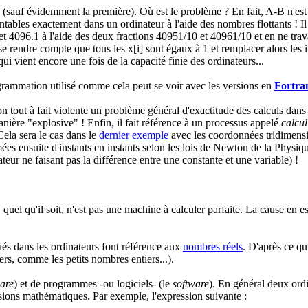
sauf évidemment la première). Où est le problème ? En fait, A-B n'est p
tables exactement dans un ordinateur à l'aide des nombres flottants ! Il
t 4096.1 à l'aide des deux fractions 40951/10 et 40961/10 et en ne trav
e rendre compte que tous les x[i] sont égaux à 1 et remplacer alors les i
ui vient encore une fois de la capacité finie des ordinateurs...
mmation utilisé comme cela peut se voir avec les versions en
Fortra
n tout à fait violente un problème général d'exactitude des calculs dans 
manière "explosive" ! Enfin, il fait référence à un processus appelé
calcul 
Cela sera le cas dans le
dernier exemple
avec les coordonnées tridimensio
ormées ensuite d'instants en instants selon les lois de Newton de la Physi
eur ne faisant pas la différence entre une constante et une variable) !
uel qu'il soit, n'est pas une machine à calculer parfaite. La cause en 
ués dans les ordinateurs font référence aux
nombres réels
. D'après ce qu
rs, comme les petits nombres entiers...).
are
) et de programmes -ou logiciels- (le
software
). En général deux ordi
essions mathématiques. Par exemple, l'expression suivante :