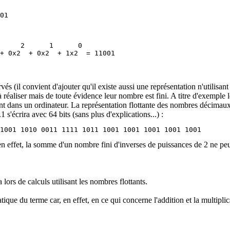
     2      1      0

és (il convient d'ajouter qu'il existe aussi une représentation n'utilisant
à réaliser mais de toute évidence leur nombre est fini. A titre d'exempl
dans un ordinateur. La représentation flottante des nombres décimaux s
s'écrira avec 64 bits (sans plus d'explications...) :
, en effet, la somme d'un nombre fini d'inverses de puissances de 2 ne peu
rs de calculs utilisant les nombres flottants.
ue du terme car, en effet, en ce qui concerne l'addition et la multipli