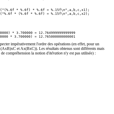
("(%.6f * %.6f) * %.6f = %.15f\n",a,b,c,x1);

("%.6f * (%.6f * %.6f) = %.15f\n",a,b,c,x2);

0000) * 3.700000 = 12.764999999999999

respecter impérativement l'ordre des opérations (en effet, pour un
 (AxB)xC et Ax(BxC)). Les résultats obtenus sont différents mais
et de compréhension la notion d'
itération
n'y est pas utilisée) :