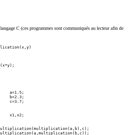
ns le langage C (ces programmes sont communiqués au lecteur afin de
lication(x,y)

(x*y);

    a=1.5;

    b=2.3;

ultiplication(multiplication(a,b),c);
