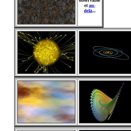
observable
et
au-
delà
...