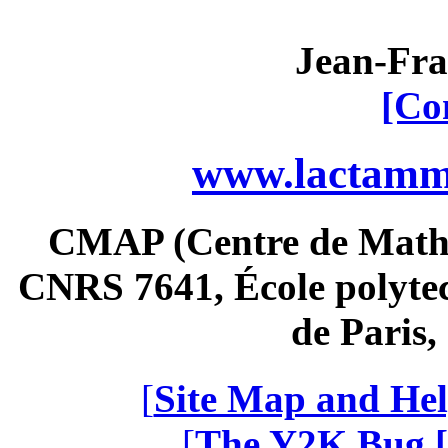
Jean-Fra
[Co
www.lactamme
CMAP (Centre de Math
CNRS 7641, École polytec
de Paris
[
Site Map and Hel
[
The Y2K Bug [