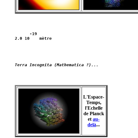
      -19

L'Espace-
Temps,
l'Echelle
de Planck
et
au-
delà
...