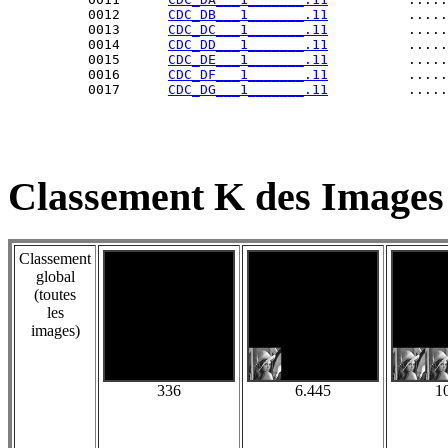
          0012      
CDC_DB___1_______.11
          .....
          0013      
CDC_DC___1_______.11
          .....
          0014      
CDC_DD___1_______.11
          .....
          0015      
CDC_DE___1_______.11
          .....
          0016      
CDC_DF___1_______.11
          .....
          0017      
CDC_DG___1_______.11
Classement K des Images
Classement
global
(toutes
les
images)
336
6.445
1