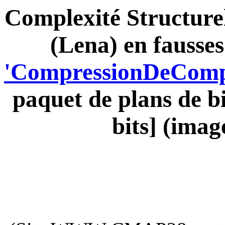
Complexité Structurel
(Lena) en fausses
'CompressionDeCompr
paquet de plans de b
bits] (imag