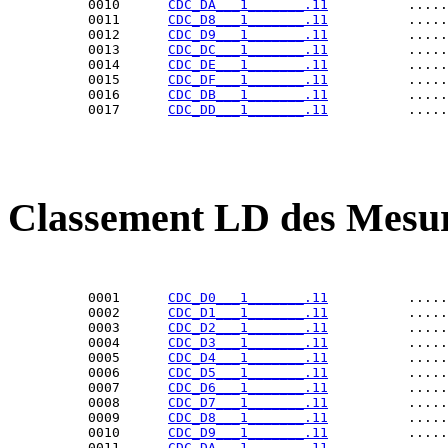
          0010      
CDC_DA___1_______.11
          .....
          0011      
CDC_D8___1_______.11
          .....
          0012      
CDC_D9___1_______.11
          .....
          0013      
CDC_DC___1_______.11
          .....
          0014      
CDC_DE___1_______.11
          .....
          0015      
CDC_DF___1_______.11
          .....
          0016      
CDC_DB___1_______.11
          .....
          0017      
CDC_DD___1_______.11
Classement LD des Mesur
          0001      
CDC_D0___1_______.11
          .....
          0002      
CDC_D1___1_______.11
          .....
          0003      
CDC_D2___1_______.11
          .....
          0004      
CDC_D3___1_______.11
          .....
          0005      
CDC_D4___1_______.11
          .....
          0006      
CDC_D5___1_______.11
          .....
          0007      
CDC_D6___1_______.11
          .....
          0008      
CDC_D7___1_______.11
          .....
          0009      
CDC_D8___1_______.11
          .....
          0010      
CDC_D9___1_______.11
          .....
          0011      
CDC_DA___1_______.11
          .....