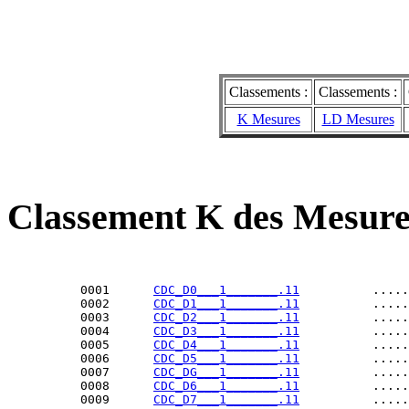
Classements :
Classements :
K Mesures
LD Mesures
Classement K des Mesure
          0001      
CDC_D0___1_______.11
          .....
          0002      
CDC_D1___1_______.11
          .....
          0003      
CDC_D2___1_______.11
          .....
          0004      
CDC_D3___1_______.11
          .....
          0005      
CDC_D4___1_______.11
          .....
          0006      
CDC_D5___1_______.11
          .....
          0007      
CDC_DG___1_______.11
          .....
          0008      
CDC_D6___1_______.11
          .....
          0009      
CDC_D7___1_______.11
          .....