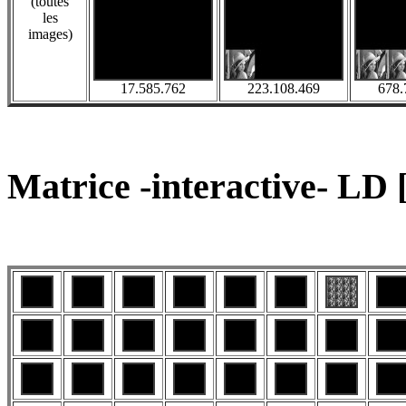
(toutes
les
images)
17.585.762
223.108.469
678.
Matrice -interactive- LD [